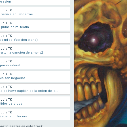
bsesion
ubis TK
lveria a equivocarme
ubis TK
 judas de mi teoria
ubis TK
es mi sol (Versión piano)
ubis TK
ra tonta canción de amor v2
ubis TK
pacio sideral
ubis TK
lo son negocios
ubis TK
p de hawk capitán de la orden de la...
ubis TK
tidos perdidos
ubis TK
i suena mi locura
participantes en este track