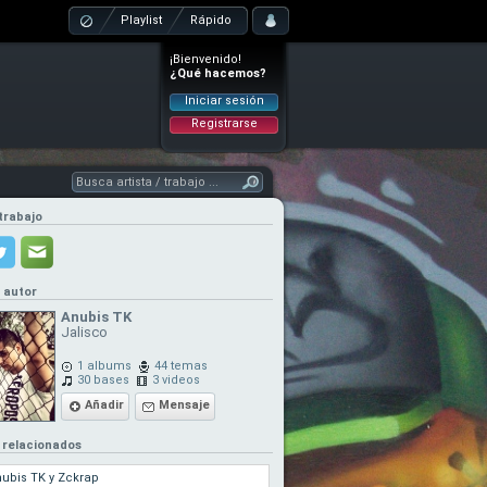
Playlist
Rápido
¡Bienvenido!
¿Qué hacemos?
Iniciar sesión
Registrarse
trabajo
l autor
Anubis TK
Jalisco
1 albums
44 temas
30 bases
3 videos
Añadir
Mensaje
 relacionados
ubis TK y Zckrap