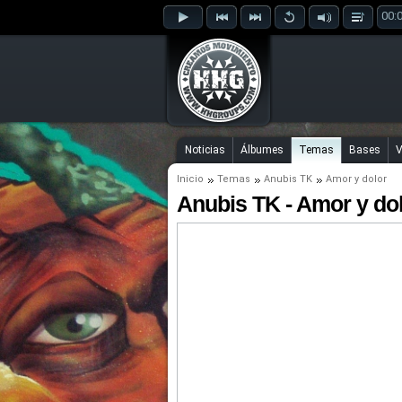
00:
Noticias
Álbumes
Temas
Bases
V
Inicio
Temas
Anubis TK
Amor y dolor
Anubis TK - Amor y dol