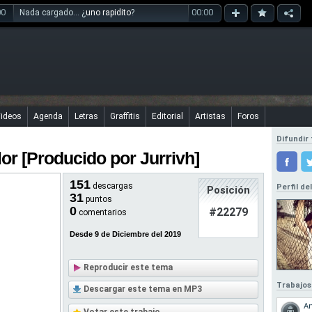
00
00:00
Nada cargado... ¿
uno rapidito
?
ideos
Agenda
Letras
Graffitis
Editorial
Artistas
Foros
Difundir 
or [Producido por Jurrivh]
151
descargas
Perfil de
Posición
31
puntos
0
#22279
comentarios
Desde 9 de Diciembre del 2019
Reproducir este tema
Trabajos
Descargar este tema en MP3
An