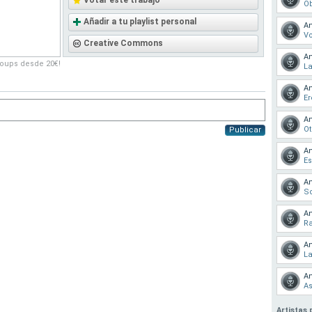
Votar este trabajo
O
Añadir a tu playlist personal
An
Vo
Creative Commons
An
roups desde 20€!
La
An
Er
An
Ot
Publicar
An
Es
An
So
An
Ra
An
La
An
As
Artistas 