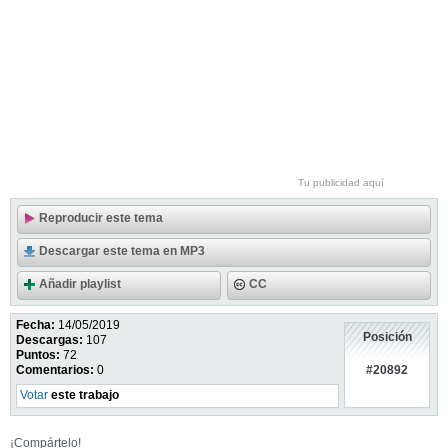
Tu publicidad aquí
Reproducir este tema
Descargar este tema en MP3
Añadir playlist
CC
Fecha:
14/05/2019
Posición
Descargas:
107
Puntos:
72
#20892
Comentarios:
0
Votar
este trabajo
¡Compártelo!