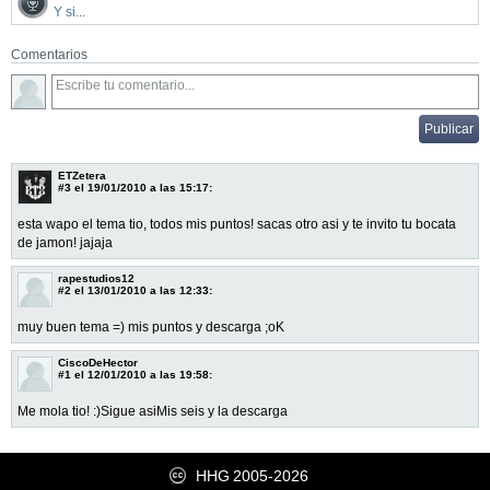
Y si...
Comentarios
ETZetera
#3
el 19/01/2010 a las 15:17:
esta wapo el tema tio, todos mis puntos! sacas otro asi y te invito tu bocata
de jamon! jajaja
rapestudios12
#2
el 13/01/2010 a las 12:33:
muy buen tema =) mis puntos y descarga ;oK
CiscoDeHector
#1
el 12/01/2010 a las 19:58:
Me mola tio! :)Sigue asiMis seis y la descarga
HHG
2005-2026