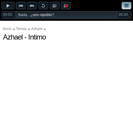
00:00
00:00
Nada... ¿
uno rapidito
?
Inicio
Temas
Azhael
Azhael - Intimo