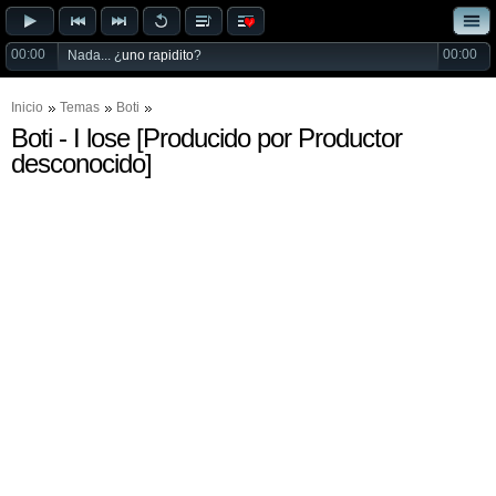
00:00
00:00
Nada... ¿
uno rapidito
?
Inicio
Temas
Boti
Boti - I lose [Producido por Productor
desconocido]