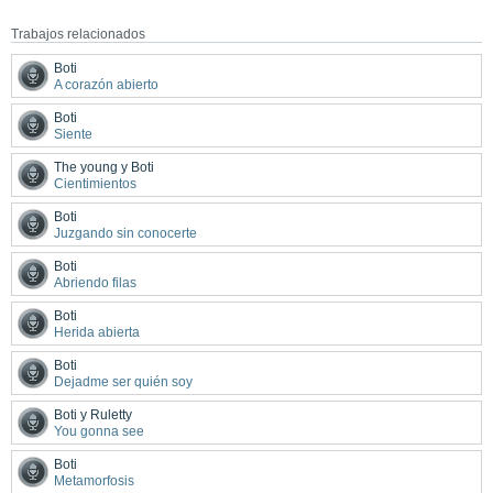
Trabajos relacionados
Boti
A corazón abierto
Boti
Siente
The young y Boti
Cientimientos
Boti
Juzgando sin conocerte
Boti
Abriendo filas
Boti
Herida abierta
Boti
Dejadme ser quién soy
Boti y Ruletty
You gonna see
Boti
Metamorfosis