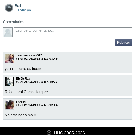
Boti
Tu otro yo
Comentarios
Jesusmorales379
#3
el 01/06/2016 a las 03:49:
yehh...... esto es bueno!
EleDeRap
#2
el 25/04/2016 a las 19:27:
Rifada bro! Como siempre.
Fhrost
#1
el 21/04/2016 a las 12:04:
No esta nada mal!!
HHG
2005-2026