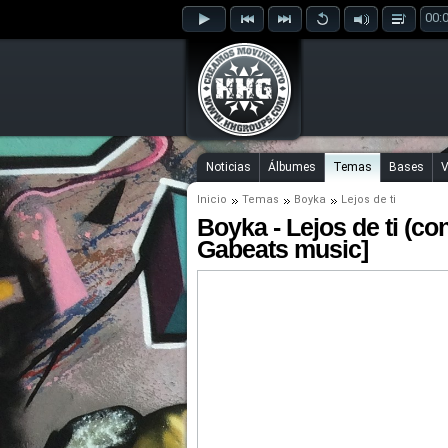
00:
Noticias
Álbumes
Temas
Bases
V
Inicio
Temas
Boyka
Lejos de ti
Boyka - Lejos de ti (co
Gabeats music]