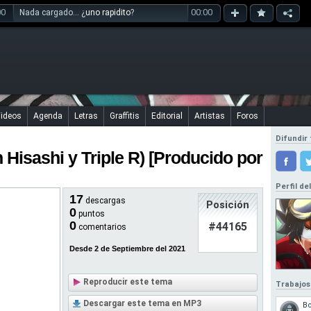
00
00:00
Nada cargado... ¿
uno rapidito
?
ideos
Agenda
Letras
Graffitis
Editorial
Artistas
Foros
Difundir 
n Hisashi y Triple R) [Producido por
Perfil de
17
descargas
Posición
0
puntos
0
#44165
comentarios
Desde 2 de Septiembre del 2021
Reproducir este tema
Trabajos
Descargar este tema en MP3
B