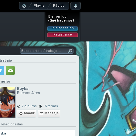
Playlist
Rápido
¡Bienvenido!
¿Qué hacemos?
Iniciar sesión
Registrarse
trabajo
l autor
Boyka
Buenos Aires
2 albums
15 temas
Añadir
Mensaje
 relacionados
oyka