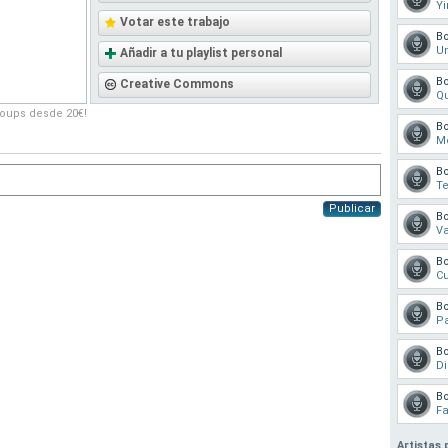
Yi
Votar este trabajo
B
U
Añadir a tu playlist personal
B
Creative Commons
Qu
roups desde 20€!
B
M
B
Te
Publicar
B
Va
B
Cu
B
Pa
B
Di
B
Fa
Artistas 