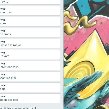
n yang
oyka
n cambio
oyka
iero
oyka
e llamas
oyka
 deseo lo mejor
oyka
ra vara
oyka
arentena 2020
oyka
san los días
oyka
abla
oyka
lta de respeto
participantes en este track