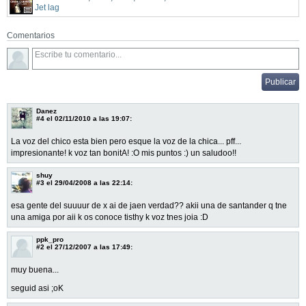
Jet lag
Comentarios
Danez
#4
el 02/11/2010 a las 19:07:
La voz del chico esta bien pero esque la voz de la chica... pff...
impresionante! k voz tan bonitA! :O mis puntos :) un saludoo!!
shuy
#3
el 29/04/2008 a las 22:14:
esa gente del suuuur de x ai de jaen verdad?? akii una de santander q tne
una amiga por aii k os conoce tisthy k voz tnes joia :D
ppk_pro
#2
el 27/12/2007 a las 17:49:
muy buena...
seguid asi ;oK