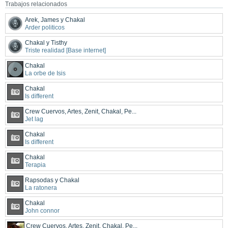
Trabajos relacionados
Arek, James y Chakal
Arder politicos
Chakal y Tisthy
Triste realidad [Base internet]
Chakal
La orbe de Isis
Chakal
Is different
Crew Cuervos, Artes, Zenit, Chakal, Pe...
Jet lag
Chakal
Is different
Chakal
Terapia
Rapsodas y Chakal
La ratonera
Chakal
John connor
Crew Cuervos, Artes, Zenit, Chakal, Pe...