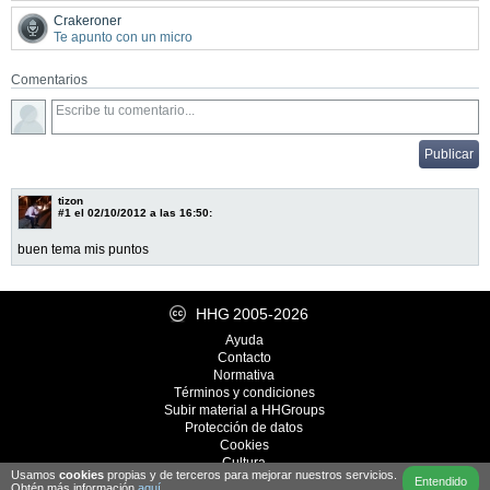
Crakeroner
Te apunto con un micro
Comentarios
tizon
#1
el 02/10/2012 a las 16:50:
buen tema mis puntos
HHG
2005-2026
Ayuda
Contacto
Normativa
Términos y condiciones
Subir material a HHGroups
Protección de datos
Cookies
Cultura
Usamos
cookies
propias y de terceros para mejorar nuestros servicios.
Desarrollo
iRealWorks
Entendido
Obtén más información
aquí
.