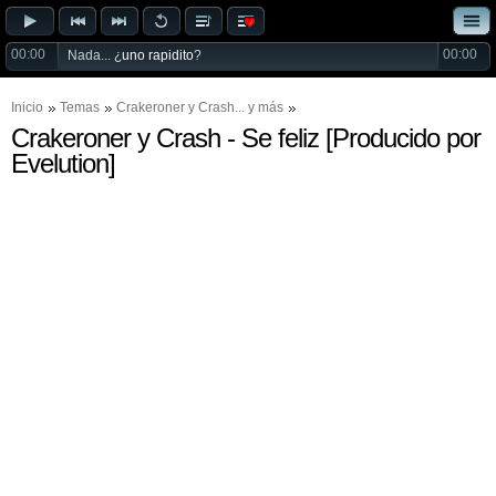
00:00
00:00
Nada... ¿
uno rapidito
?
Inicio
Temas
Crakeroner
y
Crash
... y más
Crakeroner y Crash - Se feliz [Producido por
Evelution]