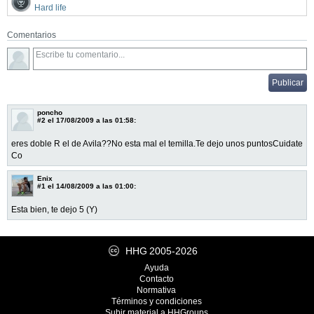
Hard life
Comentarios
poncho
#2
el 17/08/2009 a las 01:58:
eres doble R el de Avila??No esta mal el temilla.Te dejo unos puntosCuidate
Co
Enix
#1
el 14/08/2009 a las 01:00:
Esta bien, te dejo 5 (Y)
HHG
2005-2026
Ayuda
Contacto
Normativa
Términos y condiciones
Subir material a HHGroups