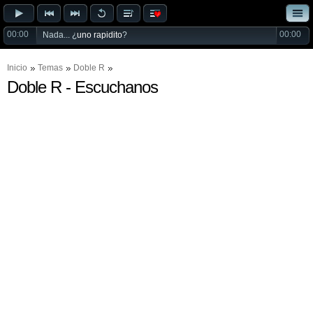
00:00
00:00
Nada... ¿
uno rapidito
?
Inicio
Temas
Doble R
Doble R - Escuchanos