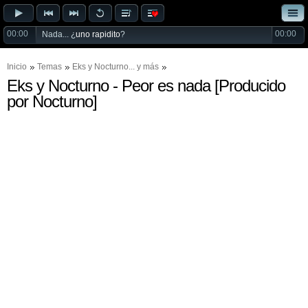
00:00
00:00
Nada... ¿
uno rapidito
?
Inicio
Temas
Eks
y
Nocturno
... y más
Eks y Nocturno - Peor es nada [Producido
por Nocturno]