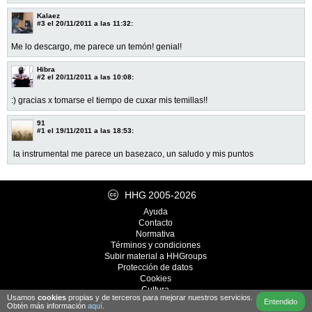
Kalaez
#3
el 20/11/2011 a las 11:32:
Me lo descargo, me parece un temón! genial!
Hibra
#2
el 20/11/2011 a las 10:08:
:) gracias x tomarse el tiempo de cuxar mis temillas!!
91
#1
el 19/11/2011 a las 18:53:
la instrumental me parece un basezaco, un saludo y mis puntos
HHG
2005-2026
Ayuda
Contacto
Normativa
Términos y condiciones
Subir material a HHGroups
Protección de datos
Cookies
Cultura
Usamos
cookies
propias y de terceros para mejorar nuestros servicios.
Desarrollo
iRealWorks
Entendido
Obtén más información
aquí
.