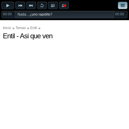
00:00
00:00
Nada... ¿
uno rapidito
?
Inicio
Temas
Entil
Entil - Asi que ven