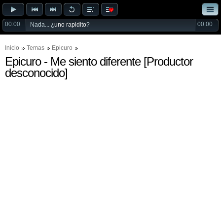
00:00
00:00
Nada... ¿
uno rapidito
?
Inicio
Temas
Epicuro
Epicuro - Me siento diferente [Productor
desconocido]