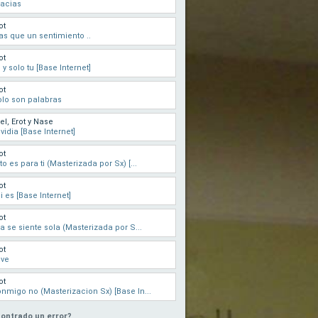
acias
ot
s que un sentimiento ..
ot
 y solo tu [Base Internet]
ot
lo son palabras
el, Erot y Nase
vidia [Base Internet]
ot
to es para ti (Masterizada por Sx) [...
ot
i es [Base Internet]
ot
la se siente sola (Masterizada por S...
ot
ove
ot
nmigo no (Masterizacion Sx) [Base In...
ontrado un error?