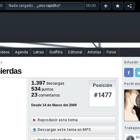
00
00:00
Nada cargado... ¿
uno rapidito
?
ideos
Agenda
Letras
Graffitis
Editorial
Artistas
Foros
as
Difundir 
mierdas
1.397
descargas
Perfil de
Posición
534
puntos
#1477
23
comentarios
Desde 14 de Marzo del 2009
Reproducir este tema
Trabajos
Descargar este tema en MP3
Er