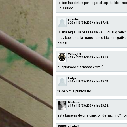
te das las pintas por llegar al top.. ta bien
un saludo
piranha
#20
el 16/04/2009 a las 17:41:
Suena regu... la base te salva.... igual q mu
muy buenas a la mano. Las criticas negativa
para ti.
Villaa_LB
#19
el 12/04/2009 a las 12:59:
guapisimoo el temaaa erot!!!:)
Ladyn
#18
el 19/03/2009 a las 23:25:
te dejo mis puntos tio
Mudarra
#17
el 18/03/2009 a las 23:31:
esta base es de una cancion de nach no? no 
chadel1