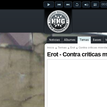
00:
Noticias
Álbumes
Temas
Bases
V
Inicio
Temas
Erot
Contra criticas mierd
Erot - Contra criticas 