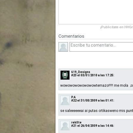
¡Publicítate en HHG
Comentarios
619_Designs
#23
el 03/01/2010 a las 17:25:
wowowowowowowowtemazo!!!!! me mola ;o
P.A
#22
el 31/08/2009 a las 01:41:
se saleeeeeeai ai putas crtikasweno mis pun
rek0te
#21
el 26/04/2009 a las 14:46: