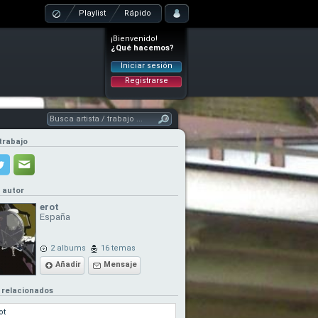
Playlist
Rápido
¡Bienvenido!
¿Qué hacemos?
Iniciar sesión
Registrarse
trabajo
l autor
erot
España
2 albums
16 temas
Añadir
Mensaje
 relacionados
ot