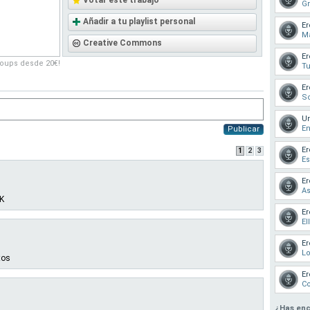
Votar este trabajo
Gr
Añadir a tu playlist personal
Er
Ma
Creative Commons
Er
roups desde 20€!
Tu
Er
So
Ur
En
Publicar
Er
1
2
3
Es
Er
As
K
Er
El
Er
L
tos
Er
Co
¿Has enc