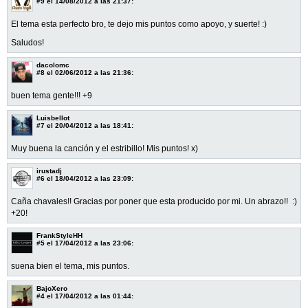
#9
el 14/08/2012 a las 21:37:
El tema esta perfecto bro, te dejo mis puntos como apoyo, y suerte! :)
Saludos!
dacolomc
#8
el 02/06/2012 a las 21:36:
buen tema gente!!! +9
Luisbellot
#7
el 20/04/2012 a las 18:41:
Muy buena la canción y el estribillo! Mis puntos! x)
irustadj
#6
el 18/04/2012 a las 23:09:
Caña chavales!! Gracias por poner que esta producido por mi. Un abrazo!! :)
+20!
FrankStyleHH
#5
el 17/04/2012 a las 23:06:
suena bien el tema, mis puntos.
BajoXero
#4
el 17/04/2012 a las 01:44: