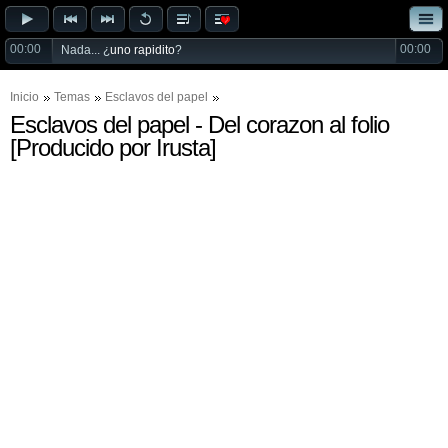
00:00
00:00
Nada... ¿
uno rapidito
?
Inicio
Temas
Esclavos del papel
Esclavos del papel - Del corazon al folio
[Producido por Irusta]