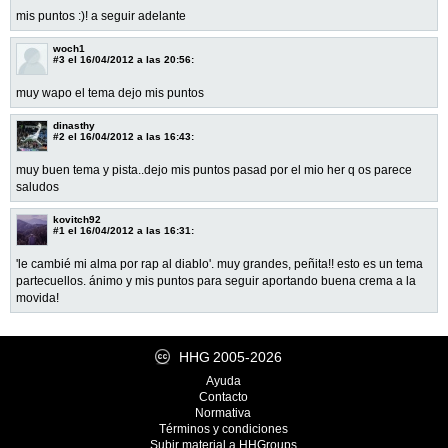
mis puntos :)! a seguir adelante
woch1
#3
el 16/04/2012 a las 20:56:
muy wapo el tema dejo mis puntos
dinasthy
#2
el 16/04/2012 a las 16:43:
muy buen tema y pista..dejo mis puntos pasad por el mio her q os parece
saludos
kovitch92
#1
el 16/04/2012 a las 16:31:
'le cambié mi alma por rap al diablo'. muy grandes, peñita!! esto es un tema
partecuellos. ánimo y mis puntos para seguir aportando buena crema a la
movida!
HHG
2005-2026
Ayuda
Contacto
Normativa
Términos y condiciones
Subir material a HHGroups