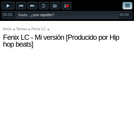
00:00
00:00
Nada... ¿
uno rapidito
?
Inicio
Temas
Fenix LC
Fenix LC - Mi versión [Producido por Hip
hop beats]