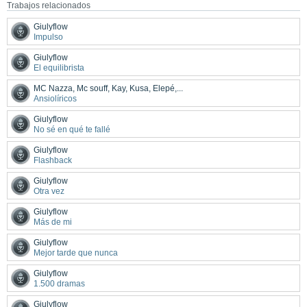
Trabajos relacionados
Giulyflow
Impulso
Giulyflow
El equilibrista
MC Nazza, Mc souff, Kay, Kusa, Elepé,...
Ansiolíricos
Giulyflow
No sé en qué te fallé
Giulyflow
Flashback
Giulyflow
Otra vez
Giulyflow
Más de mi
Giulyflow
Mejor tarde que nunca
Giulyflow
1.500 dramas
Giulyflow