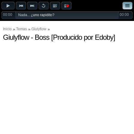
00:00
00:00
Nada... ¿
uno rapidito
?
Inicio
Temas
Giulyflow
Giulyflow - Boss [Producido por Edoby]