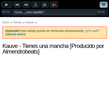
00:00
00:00
Nada... ¿
uno rapidito
?
Inicio
Temas
Kauve
¡Atención!
Este trabajo podría ser eliminado próximamente. ¿
Por qué
?
¡
Sálvalo ahora
!
Kauve - Tienes una mancha [Producido por
Almendrobeats]