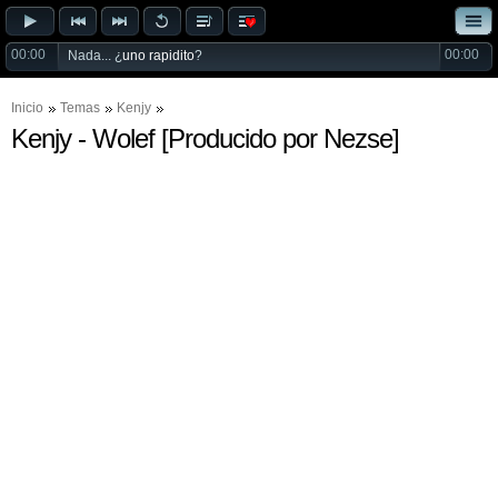
00:00
00:00
Nada... ¿
uno rapidito
?
Inicio
Temas
Kenjy
Kenjy - Wolef [Producido por Nezse]