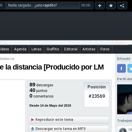
00
00:00
Nada cargado... ¿
uno rapidito
?
ideos
Agenda
Letras
Graffitis
Editorial
Artistas
Foros
distancia
Difundir 
 la distancia [Producido por LM
Perfil de
89
descargas
Posición
40
puntos
0
#23569
comentarios
Desde 14 de Mayo del 2019
Reproducir este tema
Trabajos
Descargar este tema en MP3
L