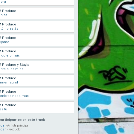
hora
M Produce
n así
M Produce
 tú no estás
M Produce
ejáme
M Produce
 quiero más
 Produce y Stayla
nto a los míos
M Produce
imer raund
M Produce
ombras nada mas
M Produce
es tú
participantes en este track
uce
- Artista principal
cer
- Productor