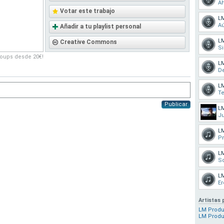
A
Votar este trabajo
L
Aú
Añadir a tu playlist personal
L
Creative Commons
Si
roups desde 20€!
L
D
L
Te
Publicar
LM
Ju
L
Pr
L
S
L
Er
Artistas 
LM Prod
LM Produ