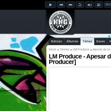
00:
Noticias
Álbumes
Temas
Bases
V
Inicio
Temas
LM Produce
Apesar de la 
LM Produce - Apesar de
Producer]