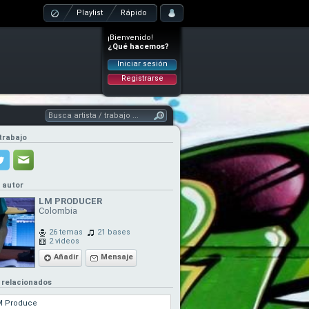
Playlist
Rápido
¡Bienvenido!
¿Qué hacemos?
Iniciar sesión
Registrarse
trabajo
l autor
LM PRODUCER
Colombia
26 temas
21 bases
2 videos
Añadir
Mensaje
 relacionados
M Produce