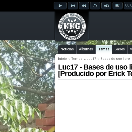
00:
Noticias
Álbumes
Temas
Bases
V
Inicio
Temas
Luc17
Bases de uso libre
Luc17 - Bases de uso l
[Producido por Erick T