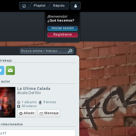
Playlist
Rápido
¡Bienvenido!
¿Qué hacemos?
Iniciar sesión
Registrarse
trabajo
l autor
La Ultima Calada
Alcala Del Rio
1 albums
9 temas
50 videos
Añadir
Mensaje
 relacionados
uc17