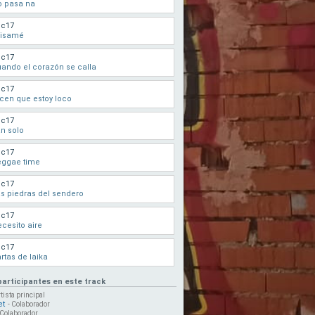
o pasa na
uc17
visamé
uc17
ando el corazón se calla
uc17
cen que estoy loco
uc17
n solo
uc17
eggae time
uc17
s piedras del sendero
uc17
cesito aire
uc17
rtas de laika
participantes en este track
rtista principal
et
- Colaborador
 Colaborador