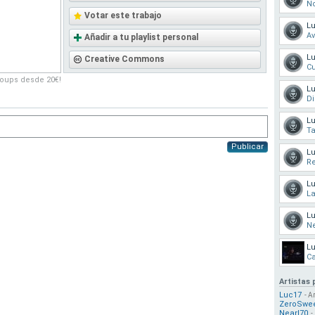
N
Votar este trabajo
L
A
Añadir a tu playlist personal
L
Creative Commons
Cu
roups desde 20€!
L
Di
L
Ta
Publicar
L
R
L
La
L
Ne
L
Ca
Artistas 
Luc17
- A
ZeroSwe
Nearl70
-