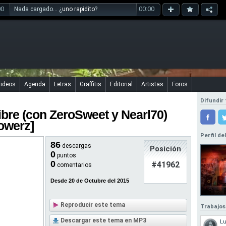
00
00:00
Nada cargado... ¿
uno rapidito
?
ideos
Agenda
Letras
Graffitis
Editorial
Artistas
Foros
Difundir 
ibre (con ZeroSweet y Nearl70)
owerz]
Perfil de
86
descargas
Posición
0
puntos
0
#41962
comentarios
Desde 20 de Octubre del 2015
Reproducir este tema
Trabajos
Descargar este tema en MP3
L