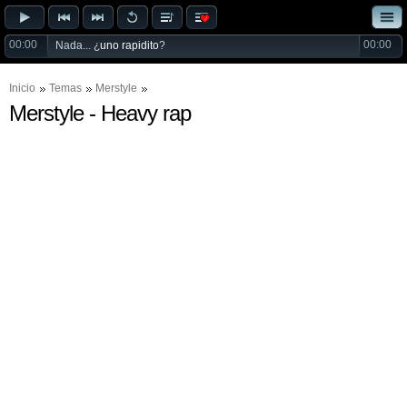
00:00
00:00
Nada... ¿
uno rapidito
?
Inicio
Temas
Merstyle
Merstyle - Heavy rap