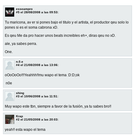
esseampro
#5
el 28/08/2008 a las 09:53:
Tu maricona, av er si pones bajo el titulo y el artista, el productor qeu solo lo
pones si es el soma cabrona xD.
Es qeu Me da pro hacer unos beats increibles eh+, diras qeu no xD.
ale, ya sabes perra.
One.
n.0.e
#4
el 21/08/2008 a las 13:06:
oOoOoOo!!!Yeahhh!!mu wapo el tema :D:D;ok
n0e
shing
#3
el 10/06/2008 a las 11:51:
Muy wapo este tbn, siempre a favor de la fusión, ya tu sabes bro!!
Krap
#2
el 21/05/2008 a las 20:03:
yeah!! esta wapo el tema