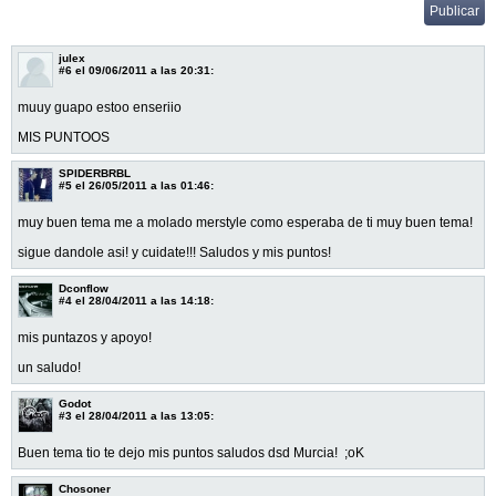
julex
#6
el 09/06/2011 a las 20:31:
muuy guapo estoo enseriio
MIS PUNTOOS
SPIDERBRBL
#5
el 26/05/2011 a las 01:46:
muy buen tema me a molado merstyle como esperaba de ti muy buen tema!
sigue dandole asi! y cuidate!!! Saludos y mis puntos!
Dconflow
#4
el 28/04/2011 a las 14:18:
mis puntazos y apoyo!
un saludo!
Godot
#3
el 28/04/2011 a las 13:05:
Buen tema tio te dejo mis puntos saludos dsd Murcia! ;oK
Chosoner