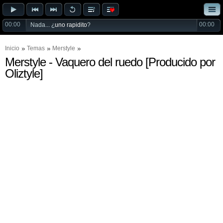
00:00
00:00
Nada... ¿
uno rapidito
?
Inicio
Temas
Merstyle
Merstyle - Vaquero del ruedo [Producido por
Oliztyle]