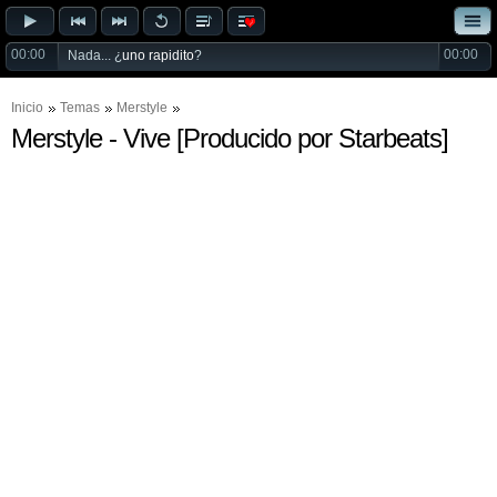
00:00
00:00
Nada... ¿
uno rapidito
?
Inicio
Temas
Merstyle
Merstyle - Vive [Producido por Starbeats]