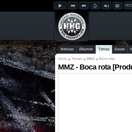
00:
Noticias
Álbumes
Temas
Bases
V
Inicio
Temas
MMZ
Boca rota
MMZ - Boca rota [Prod