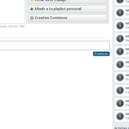
Votar este trabajo
Te
Añadir a tu playlist personal
M
T
Creative Commons
M
roups desde 20€!
G
M
H
M
C
Publicar
M
Ll
M
S
M
L
M
De
M
C
Artistas 