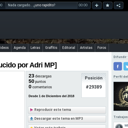
00
00:00
Nada cargado... ¿
uno rapidito
?
ideos
Agenda
Letras
Graffitis
Editorial
Artistas
Foros
Difundir 
ucido por Adri MP]
23
descargas
Perfil de
Posición
50
puntos
0
#29389
comentarios
Desde 1 de Diciembre del 2018
Reproducir este tema
Trabajos
Descargar este tema en MP3
M