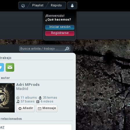
Playlist
Rápido
¡Bienvenido!
¿Qué hacemos?
Iniciar sesión
Registrarse
trabajo
l autor
Adri MProds
Madrid
11 albums
35 temas
57 bases
6 videos
Añadir
Mensaje
 relacionados
MZ