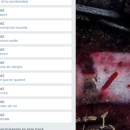
 dí la oportunidad
MZ
razos
MZ
eneración muerta
MZ
emos vuelto
MZ
rimen
MZ
uvia de sangre
MZ
in querer quemé
MZ
ocura
MZ
ntro de mí
MZ
álmate
participantes en este track