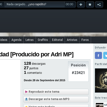
00
00:00
Nada cargado... ¿
uno rapidito
?
ideos
Agenda
Letras
Graffitis
Editorial
Artistas
Foros
Difundir 
idad [Producido por Adri MP]
128
descargas
Perfil de
Posición
27
puntos
1
#23421
comentario
Desde 28 de Septiembre del 2015
Reproducir este tema
Este tra
Descargar este tema en MP3
M