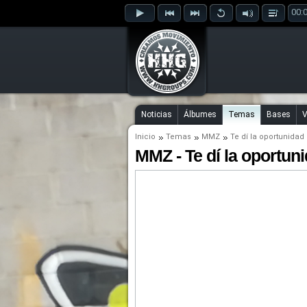
00:
Noticias
Álbumes
Temas
Bases
V
Inicio
Temas
MMZ
Te dí la oportunidad
MMZ - Te dí la oportun