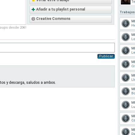
Votar este trabajo
Te
Añadir a tu playlist personal
Trabajos
Creative Commons
M
H
roups desde 20€!
M
L
M
Le
Publicar
M
C
M
Ll
ntos y descarga, saludos a ambos.
M
Bo
M
L
M
C
M
De