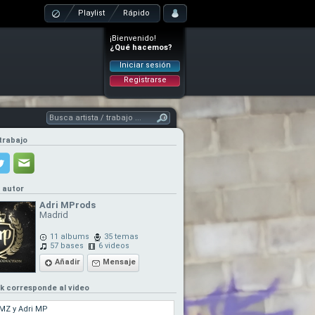
Playlist
Rápido
¡Bienvenido!
¿Qué hacemos?
Iniciar sesión
Registrarse
trabajo
l autor
Adri MProds
Madrid
11 albums
35 temas
57 bases
6 videos
Añadir
Mensaje
ck corresponde al video
MZ y Adri MP