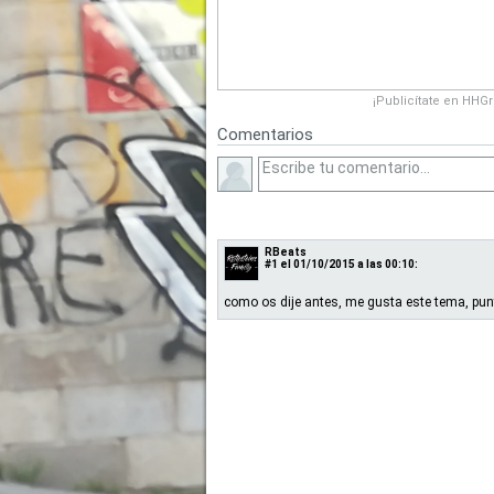
¡Publicítate en HHG
Comentarios
RBeats
#1
el 01/10/2015 a las 00:10:
como os dije antes, me gusta este tema, pu