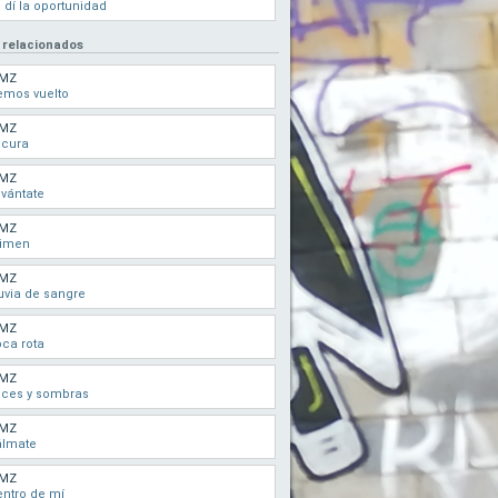
 dí la oportunidad
 relacionados
MZ
emos vuelto
MZ
ocura
MZ
vántate
MZ
rimen
MZ
uvia de sangre
MZ
ca rota
MZ
uces y sombras
MZ
álmate
MZ
ntro de mí