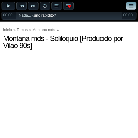
00:00
00:00
Nada... ¿
uno rapidito
?
Inicio
Temas
Montana mds
Montana mds - Soliloquio [Producido por
Vilao 90s]