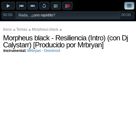
00:00
00:00
Nada... ¿
uno rapidito
?
Inicio
Temas
Morpheus black
Morpheus black - Resiliencia (Intro) (con Dj
Calystarr) [Producido por Mrbryan]
Instrumental:
Mrbryan - Oneshoot