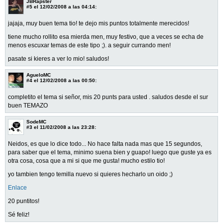
JBRapster
#5
el 12/02/2008 a las 04:14:
jajaja, muy buen tema tio! te dejo mis puntos totalmente merecidos!
tiene mucho rollito esa mierda men, muy festivo, que a veces se echa de
menos escuxar temas de este tipo ;). a seguir currando men!
pasate si kieres a ver lo mio! saludos!
AgueloMC
#4
el 12/02/2008 a las 00:50:
completito el tema si señor, mis 20 punts para usted . saludos desde el sur
buen TEMAZO
SodeMC
#3
el 11/02/2008 a las 23:28:
Neidos, es que lo dice todo... No hace falta nada mas que 15 segundos,
para saber que el tema, minimo suena bien y guapo! luego que guste ya es
otra cosa, cosa que a mi si que me gusta! mucho estilo tio!
yo tambien tengo temilla nuevo si quieres hecharlo un oido ;)
Enlace
20 puntitos!
Sé feliz!