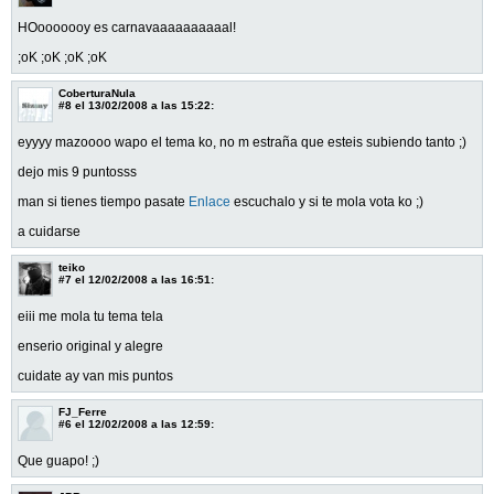
HOooooooy es carnavaaaaaaaaaal!
;oK ;oK ;oK ;oK
CoberturaNula
#8
el 13/02/2008 a las 15:22:
eyyyy mazoooo wapo el tema ko, no m estraña que esteis subiendo tanto ;)
dejo mis 9 puntosss
man si tienes tiempo pasate
Enlace
escuchalo y si te mola vota ko ;)
a cuidarse
teiko
#7
el 12/02/2008 a las 16:51:
eiii me mola tu tema tela
enserio original y alegre
cuidate ay van mis puntos
FJ_Ferre
#6
el 12/02/2008 a las 12:59:
Que guapo! ;)