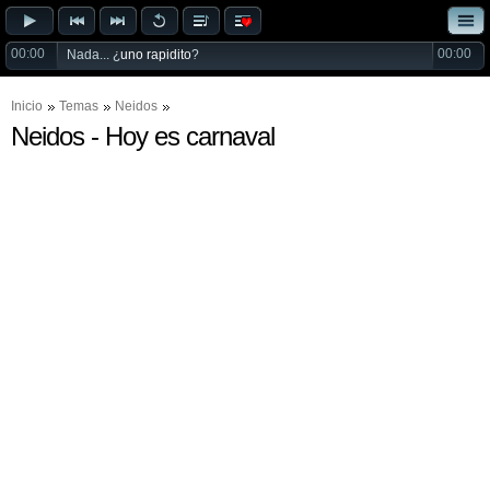
00:00
00:00
Nada... ¿
uno rapidito
?
Inicio
Temas
Neidos
Neidos - Hoy es carnaval