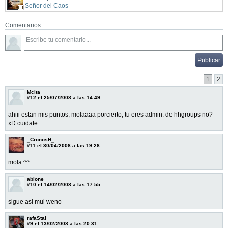
Señor del Caos
Comentarios
1
2
Mcita
#12
el 25/07/2008 a las 14:49:
ahiii estan mis puntos, molaaaa porcierto, tu eres admin. de hhgroups no?
xD cuidate
_CronosH_
#11
el 30/04/2008 a las 19:28:
mola ^^
ablone
#10
el 14/02/2008 a las 17:55:
sigue asi mui weno
rafaStai
#9
el 13/02/2008 a las 20:31: