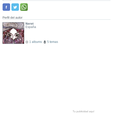
Perfil del autor
Neret
España
1 albums
5 temas
Tu publicidad aquí