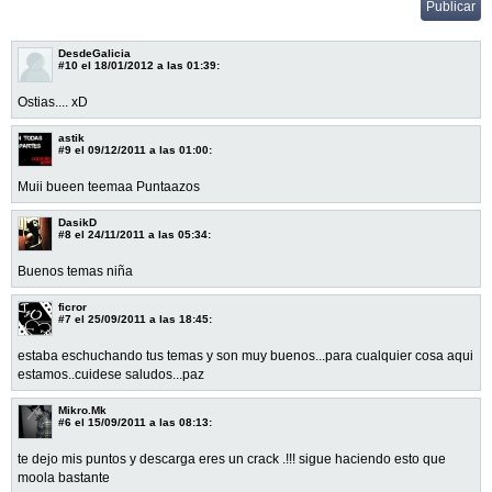
DesdeGalicia
#10
el 18/01/2012 a las 01:39:
Ostias.... xD
astik
#9
el 09/12/2011 a las 01:00:
Muii bueen teemaa Puntaazos
DasikD
#8
el 24/11/2011 a las 05:34:
Buenos temas niña
ficror
#7
el 25/09/2011 a las 18:45:
estaba eschuchando tus temas y son muy buenos...para cualquier cosa aqui
estamos..cuidese saludos...paz
Mikro.Mk
#6
el 15/09/2011 a las 08:13:
te dejo mis puntos y descarga eres un crack .!!! sigue haciendo esto que
moola bastante