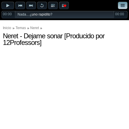
00:00
00:00
Nada... ¿
uno rapidito
?
Inicio
Temas
Neret
Neret - Dejame sonar [Producido por
12Professors]