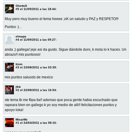
GhettoS
#5
el 11/09/2011 a las 18:44:
Muy pero muy bueno el tema heeee ;oK un saludo y PAZ y RESPETO!!!
Puntos :)...
elmapa
#4
el 11/09/2011 a las 09:27:
anda ;) gallega! jeje asi da gusto. Sigue dándole duro, k mola lo k haces. Un
abrazo!! mis puntosss!
tizon
#3
el 23/08/2011 a las 03:39:
mis puntos saluods de mexico
jfnk
#2
el 22/08/2011 a las 16:54:
ste tema tb me flipa tia!! ademas que poca gente habia escuchado que
rapeara bien en gallego k yo soy medio de alli!! felicitaciones puntos y
apoyo loka!
MisarMc
#1
el 24/04/2011 a las 08:16: