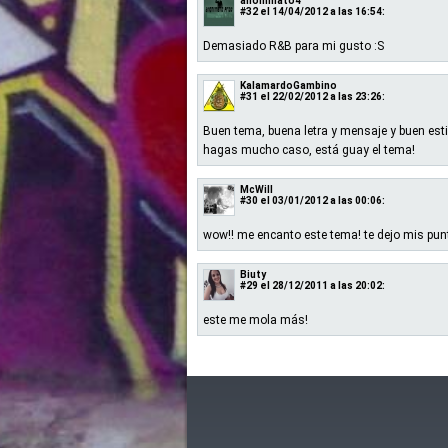
anonimato4
#32
el 14/04/2012 a las 16:54:
Demasiado R&B para mi gusto :S
KalamardoGambino
#31
el 22/02/2012 a las 23:26:
Buen tema, buena letra y mensaje y buen est
hagas mucho caso, está guay el tema!
McWill
#30
el 03/01/2012 a las 00:06:
wow!! me encanto este tema! te dejo mis pun
Biuty
#29
el 28/12/2011 a las 20:02:
este me mola más!