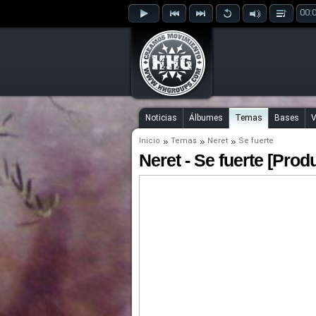
00:
Noticias
Álbumes
Temas
Bases
V
Inicio
Temas
Neret
Se fuerte
Neret - Se fuerte [Pro