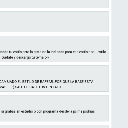
do tu estilo pero la pista no la indicada para ese estilo ho tu estilo
s cuidate y descargo tu tema o.k
CAMBIADO EL ESTILO DE RAPEAR..POR QUE LA BASE ESTA
..... :) SALE CUIDATE E INTENTALO..
 si grabas en estudio o con programa desde la pc me podrias