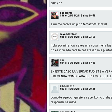
paz y hh
dacolomc
#36
el 20/08/2012 a las 19:58:
a mi me parece un puto temazo!!!! +13 xD
reyesdelflow
#35
el 05/08/2012 a las 23:20:
hola soy nine flow saves una cosa meha fasina
no es indicado para la base te djo mis punto
snu
#34
el 02/08/2012 a las 17:00:
EN ESTE CASO LA VERDAD PUDISTE A VER 
TREMENDA COMO PARA EL RITMO QUE LLEVAS 
kibaersote
#33
el 15/05/2012 a las 00:36:
como te agrego i quisiera saber komo grabas
responder saludos