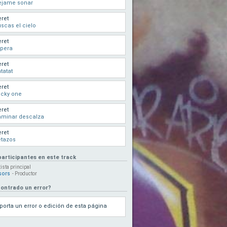
ejame sonar
ret
scas el cielo
ret
spera
ret
tatat
ret
ucky one
ret
aminar descalza
ret
etazos
participantes en este track
tista principal
sors
- Productor
ontrado un error?
porta un error o edición de esta página