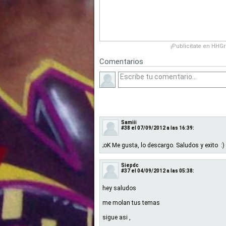
¡Publicítate en HHG
Comentarios
Samiii
#38
el 07/09/2012 a las 16:39:
;oK Me gusta, lo descargo. Saludos y exito :)
Siepdc
#37
el 04/09/2012 a las 05:38:
hey saludos
me molan tus temas
sigue asi ,