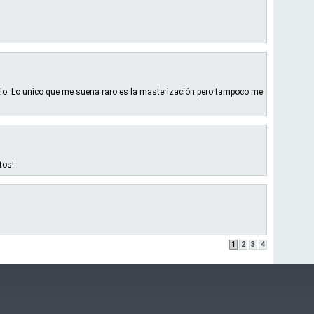
ilo. Lo unico que me suena raro es la masterización pero tampoco me
tos!
1
2
3
4