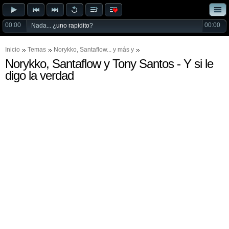
00:00
00:00
Nada... ¿
uno rapidito
?
Inicio
Temas
Norykko
,
Santaflow
... y más y
Norykko, Santaflow y Tony Santos - Y si le
digo la verdad