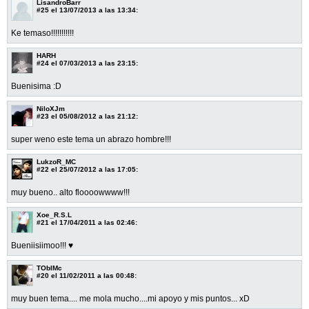
LisandroBarr
#25
el 13/07/2013 a las 13:34:
Ke temaso!!!!!!!!!!!
HARH
#24
el 07/03/2013 a las 23:15:
Buenisima :D
NiloXJm
#23
el 05/08/2012 a las 21:12:
super weno este tema un abrazo hombre!!!
LukzoR_MC
#22
el 25/07/2012 a las 17:05:
muy bueno.. alto floooowwww!!!
Xoe_R.S.L
#21
el 17/04/2011 a las 02:46:
Bueniisiimoo!!! ♥
TObIMc
#20
el 11/02/2011 a las 00:48:
muy buen tema.... me mola mucho....mi apoyo y mis puntos... xD