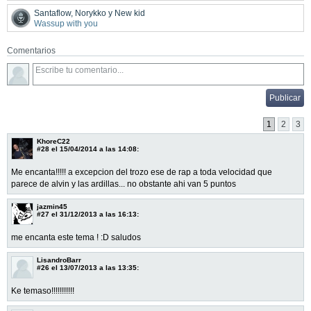
Santaflow, Norykko y New kid
Wassup with you
Comentarios
1
2
3
KhoreC22
#28
el 15/04/2014 a las 14:08:
Me encanta!!!!! a excepcion del trozo ese de rap a toda velocidad que
parece de alvin y las ardillas... no obstante ahi van 5 puntos
jazmin45
#27
el 31/12/2013 a las 16:13:
me encanta este tema ! :D saludos
LisandroBarr
#26
el 13/07/2013 a las 13:35:
Ke temaso!!!!!!!!!!!