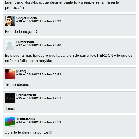
buen track' Norykko & que decir el Santaflow siempre se la rifa en la
producción
ChejoElPoeta
#18
el 09/10/2013 a las 23:22:
Bien de lo mejor :D
Humberto96
#17
el 09/10/2013 a las 20:40:
Esto suena mas hardcore que la cancion de santaflow PERDON y lo que es
no? una felicitacion norykko.
[Sane]
#16
el 08/10/2013 a las 08:41:
Tremendísimo
FrankStyleHH
#15
el 06/10/2013 a las 17:57:
Temón.
djquintanilla
#14
el 01/10/2013 a las 23:51:
x cierto te deje mis puntos!!!!