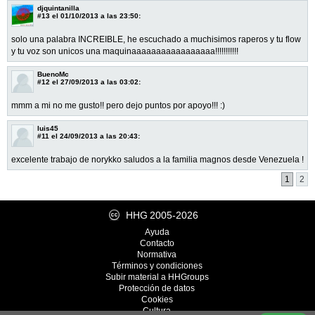
djquintanilla
#13
el 01/10/2013 a las 23:50:
solo una palabra INCREIBLE, he escuchado a muchisimos raperos y tu flow
y tu voz son unicos una maquinaaaaaaaaaaaaaaaaa!!!!!!!!!!!
BuenoMc
#12
el 27/09/2013 a las 03:02:
mmm a mi no me gusto!! pero dejo puntos por apoyo!!! :)
luis45
#11
el 24/09/2013 a las 20:43:
excelente trabajo de norykko saludos a la familia magnos desde Venezuela !
1
2
HHG
2005-2026
Ayuda
Contacto
Normativa
Términos y condiciones
Subir material a HHGroups
Protección de datos
Cookies
Cultura