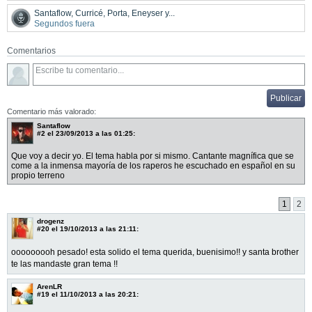
Santaflow, Curricé, Porta, Eneyser y...
Segundos fuera
Comentarios
Comentario más valorado:
Santaflow
#2
el 23/09/2013 a las 01:25:
Que voy a decir yo. El tema habla por si mismo. Cantante magnífica que se
come a la inmensa mayoría de los raperos he escuchado en español en su
propio terreno
1
2
drogenz
#20
el 19/10/2013 a las 21:11:
ooooooooh pesado! esta solido el tema querida, buenisimo!! y santa brother
te las mandaste gran tema !!
ArenLR
#19
el 11/10/2013 a las 20:21: