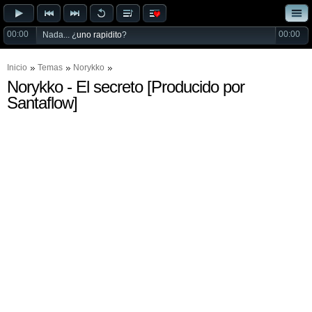
00:00
00:00
Nada... ¿
uno rapidito
?
Inicio
Temas
Norykko
Norykko - El secreto [Producido por
Santaflow]