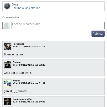
Okram
Escribo a las estrellas
Comentarios
FersaMdz
#5
el 11/11/2013 a las 01:29:
Buen tema bro
Okram
#4
el 09/11/2013 a las 02:23:
Grax por el apoio!! (Y)
wilder
#3
el 09/11/2013 a las 01:32:
genial,,,,,,,,puntos
Suciosconestilo
#2
el 08/11/2013 a las 19:56: