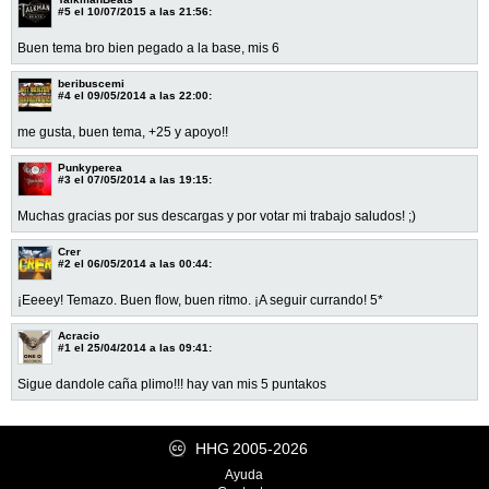
#5
el 10/07/2015 a las 21:56:
Buen tema bro bien pegado a la base, mis 6
beribuscemi
#4
el 09/05/2014 a las 22:00:
me gusta, buen tema, +25 y apoyo!!
Punkyperea
#3
el 07/05/2014 a las 19:15:
Muchas gracias por sus descargas y por votar mi trabajo saludos! ;)
Crer
#2
el 06/05/2014 a las 00:44:
¡Eeeey! Temazo. Buen flow, buen ritmo. ¡A seguir currando! 5*
Acracio
#1
el 25/04/2014 a las 09:41:
Sigue dandole caña plimo!!! hay van mis 5 puntakos
HHG
2005-2026
Ayuda