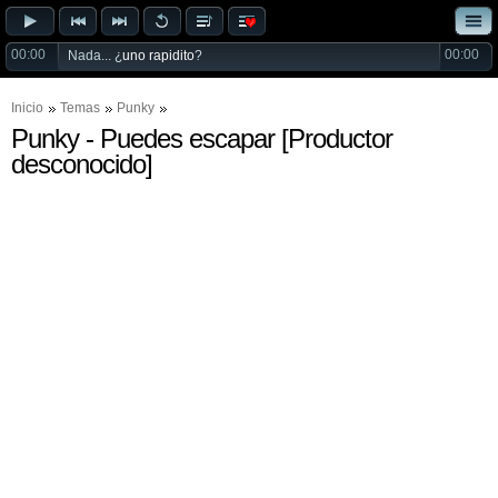
00:00
00:00
Nada... ¿
uno rapidito
?
Inicio
Temas
Punky
Punky - Puedes escapar [Productor
desconocido]