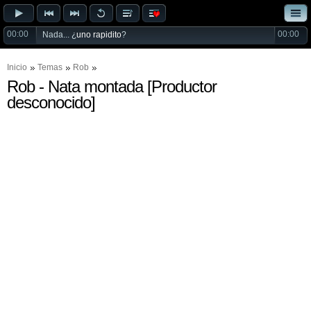
00:00
00:00
Nada... ¿
uno rapidito
?
Inicio
Temas
Rob
Rob - Nata montada [Productor
desconocido]