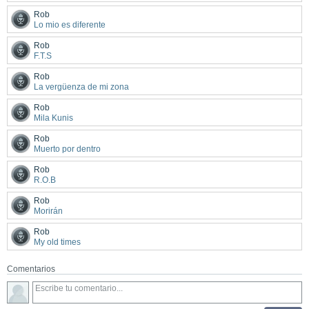
Rob
Lo mio es diferente
Rob
F.T.S
Rob
La vergüenza de mi zona
Rob
Mila Kunis
Rob
Muerto por dentro
Rob
R.O.B
Rob
Morirán
Rob
My old times
Comentarios