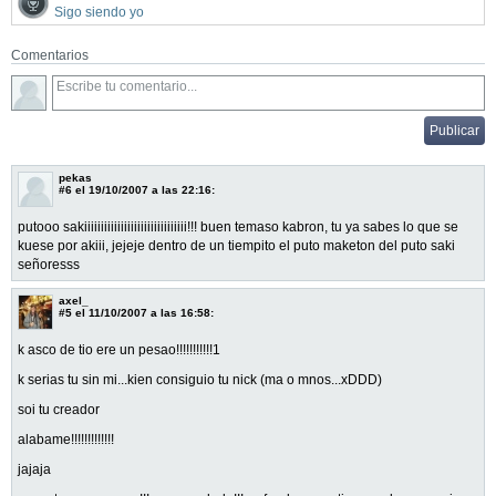
Sigo siendo yo
Comentarios
pekas
#6
el 19/10/2007 a las 22:16:
putooo sakiiiiiiiiiiiiiiiiiiiiiiiiiiiiiii!!! buen temaso kabron, tu ya sabes lo que se
kuese por akiii, jejeje dentro de un tiempito el puto maketon del puto saki
señoresss
axel_
#5
el 11/10/2007 a las 16:58:
k asco de tio ere un pesao!!!!!!!!!!!1
k serias tu sin mi...kien consiguio tu nick (ma o mnos...xDDD)
soi tu creador
alabame!!!!!!!!!!!!!
jajaja