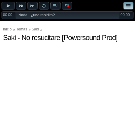
00:00
00:00
Nada... ¿
uno rapidito
?
Inicio
Temas
Saki
Saki - No resucitare [Powersound Prod]