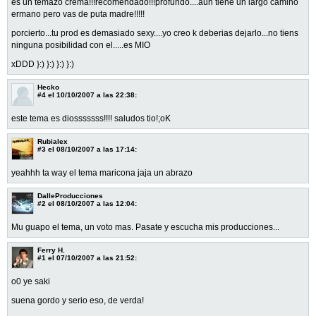
es un temazo crema!!!recomendado!!!profundo....aun tiene un largo camino
ermano pero vas de puta madre!!!!!
porcierto...tu prod es demasiado sexy....yo creo k deberias dejarlo...no tiens
ninguna posibilidad con el.....es MIO
xDDD }:) }:) }:) }:)
Hecko
#4
el 10/10/2007 a las 22:38:
este tema es diosssssss!!!! saludos tio!;oK
Rubialex
#3
el 08/10/2007 a las 17:14:
yeahhh ta way el tema maricona jaja un abrazo
DalleProducciones
#2
el 08/10/2007 a las 12:04:
Mu guapo el tema, un voto mas. Pasate y escucha mis producciones...
Ferry H.
#1
el 07/10/2007 a las 21:52:
o0 ye saki
suena gordo y serio eso, de verda!