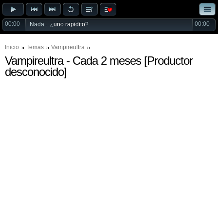
00:00
00:00
Nada... ¿
uno rapidito
?
Inicio
Temas
Vampireultra
Vampireultra - Cada 2 meses [Productor
desconocido]