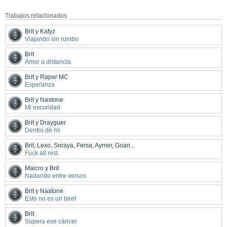
Trabajos relacionados
Brit y Kafyz
Viajando sin rumbo
Brit
Amor a distancia
Brit y Raper MC
Esperanza
Brit y Nastone
Mi oscuridad
Brit y Drayguer
Dentro de mi
Brit, Lexo, Soraya, Fersa, Aymer, Goan...
Fuck all rest
Maicro y Brit
Nadando entre versos
Brit y Nastone
Esto no es un beef
Brit
Supera ese cáncer