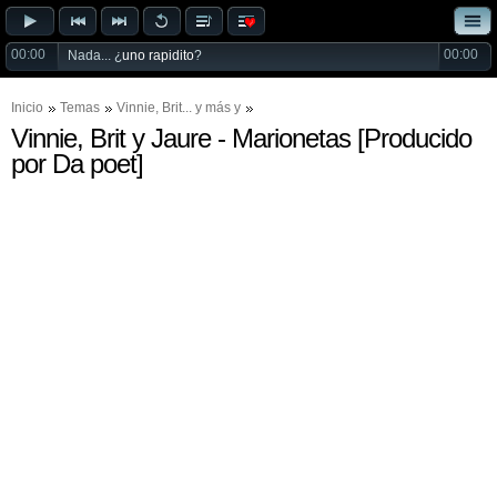
00:00
00:00
Nada... ¿
uno rapidito
?
Inicio
Temas
Vinnie
,
Brit
... y más y
Vinnie, Brit y Jaure - Marionetas [Producido
por Da poet]