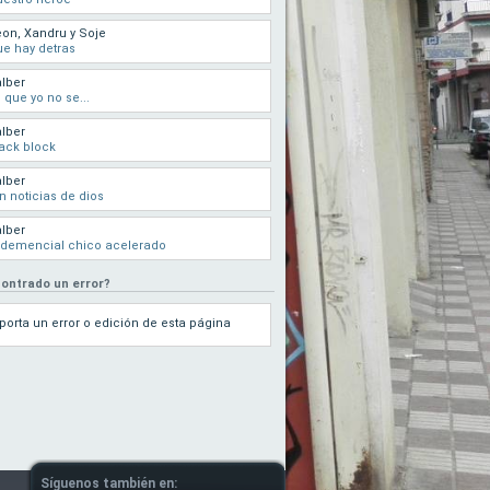
on, Xandru y Soje
e hay detras
lber
 que yo no se...
lber
ack block
lber
n noticias de dios
lber
 demencial chico acelerado
ontrado un error?
porta un error o edición de esta página
Síguenos también en: