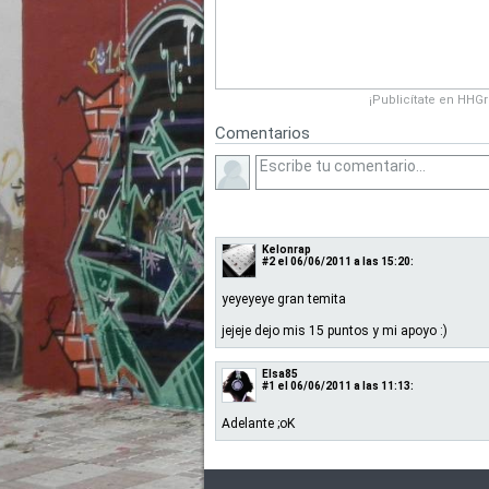
¡Publicítate en HHG
Comentarios
Kelonrap
#2
el 06/06/2011 a las 15:20:
yeyeyeye gran temita
jejeje dejo mis 15 puntos y mi apoyo :)
Elsa85
#1
el 06/06/2011 a las 11:13:
Adelante ;oK