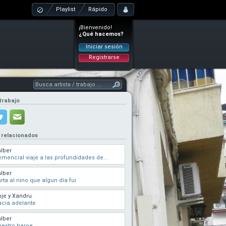
Playlist
Rápido
¡Bienvenido!
¿Qué hacemos?
Iniciar sesión
Registrarse
trabajo
 relacionados
lber
mencial viaje a las profundidades de...
lber
rta al nino que algun dia fui
je y Xandru
cia adelante
lber
estro heroe