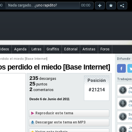
00
00:00
Nada cargado... ¿
uno rapidito
?
ideos
Agenda
Letras
Graffitis
Editorial
Artistas
Foros
dido el miedo [Base Internet]
Difundir 
s perdido el miedo [Base Internet]
235
descargas
Trabajos
Posición
25
puntos
Ja
2
#21214
comentarios
De
Desde 6 de Junio del 2011
Ja
Ca
Reproducir este tema
So
Ha
Descargar este tema en MP3
Ja
Nu