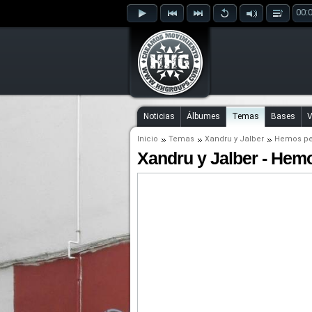
00:
Noticias
Álbumes
Temas
Bases
V
Inicio
Temas
Xandru
y
Jalber
Hemos per
Xandru y Jalber - Hemo