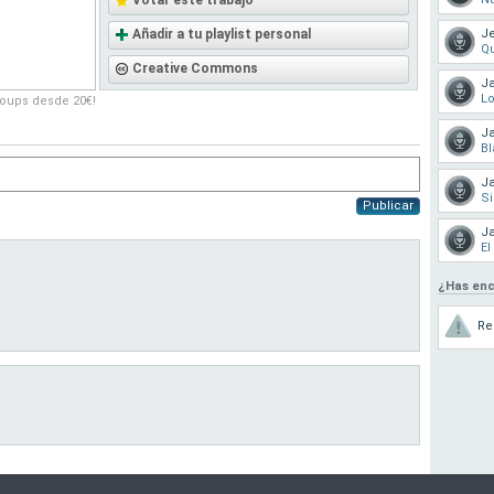
Votar este trabajo
Añadir a tu playlist personal
Je
Qu
Creative Commons
Ja
Lo
roups desde 20€!
Ja
Bl
Ja
Si
Publicar
Ja
El
¿Has enc
Re