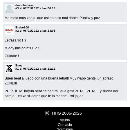
davidlaclass
#3
el 07/01/2012 a las 00:18:
Me mola mas zheta, aun asi no esta mal dante. Puntoz y paz
Breko106
#2
el 06/01/2012 a las 23:08:
Letraza tio ! :)
te doy mis points ! ;oK
Cuidate !
Enoz
#1
el 06/01/2012 a las 21:12:
Buen beat a juego con una buena letra!!! Muy wapo gente. un abrazo
ZONE!!!
PD: ZHETA, hayun beat de bahira...que grita ZETA....ZETA::...y suena der
carajo... xd xd si kieres que te lo mande... xd jajjaa
HHG
2005-2026
Ayuda
Contacto
Normativa