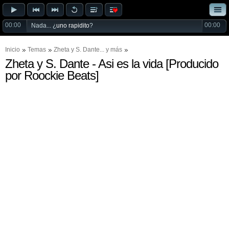
00:00
00:00
Nada... ¿
uno rapidito
?
Inicio
Temas
Zheta
y
S. Dante
... y más
Zheta y S. Dante - Asi es la vida [Producido
por Roockie Beats]