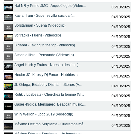
Nat NR y Primo JMC - Arqueólogos (Video...
05/10/2025
Kaviar Iraní - Súper sevilla suicida (...
04/10/2025
Sorstarman - Suena (Videoclip)
04/10/2025
Voltracks - Fuerte (Videoclip)
04/10/2025
Bidabol - Taking to the top (Videoclip)
04/10/2025
A mente libre - Pensando (Videoclip)
04/10/2025
Angel Hitch y Frutos - Nuestro destino (...
04/10/2025
Héctor JC, Kiros y Dj Force - Hobbies c...
04/10/2025
JL Ortega, Bidabol y Djsmall - Stones (V...
04/10/2025
Rotik y Lpsbeats - Cherchez la femme (Vi...
04/10/2025
Gaser 49dios, Mensajero, Beat can music,...
04/10/2025
Willy Weilon - Lpgc 2019 (Videoclip)
04/10/2025
Máximo Décimo Serpiente - Queremos má...
04/10/2025