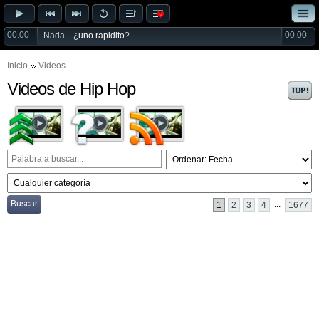
00:00
00:00
Nada... ¿
uno rapidito
?
Inicio
Videos
Videos de Hip Hop
Buscar
...
1
2
3
4
1677