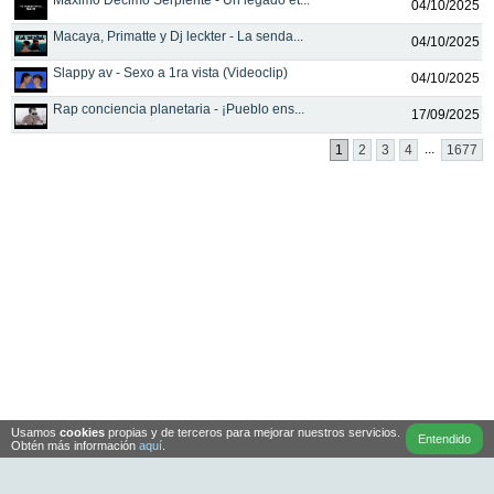
Máximo Décimo Serpiente - Un legado et...
04/10/2025
Macaya, Primatte y Dj leckter - La senda...
04/10/2025
Slappy av - Sexo a 1ra vista (Videoclip)
04/10/2025
Rap conciencia planetaria - ¡Pueblo ens...
17/09/2025
...
1
2
3
4
1677
Usamos
cookies
propias y de terceros para mejorar nuestros servicios.
Entendido
Obtén más información
aquí
.
Tu publicidad aquí