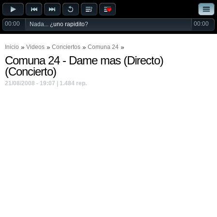
00:00
00:00
Nada... ¿
uno rapidito
?
Inicio
Videos
Conciertos
Comuna 24
Comuna 24 - Dame mas (Directo)
(Concierto)
21/08/2008 - 19:07 | 1.484 rep.