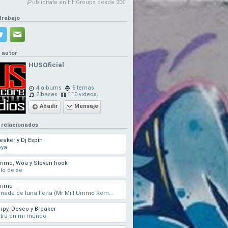
¡Publicítate en HHGroups desde 20€!
trabajo
l autor
HUSOficial
4 albums
5 temas
2 bases
110 videos
Añadir
Mensaje
 relacionados
eaker y Dj Espin
oya
mmo, Woa y Steven hook
lo de se
mmo
nada de luna llena (Mr Mill Ummo Rem...
rpy, Desco y Breaker
ntra en mi mundo