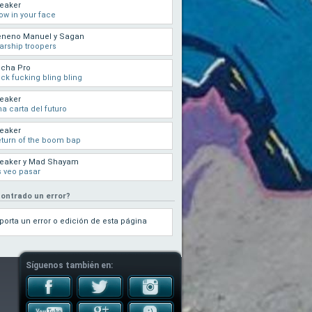
eaker
ow in your face
eneno Manuel y Sagan
arship troopers
ocha Pro
ck fucking bling bling
eaker
a carta del futuro
eaker
turn of the boom bap
reaker y Mad Shayam
 veo pasar
ontrado un error?
porta un error o edición de esta página
Síguenos también en: