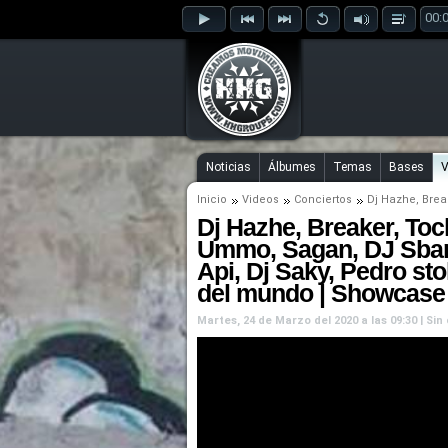
00:
Noticias
Álbumes
Temas
Bases
V
Inicio
Videos
Conciertos
Dj Hazhe
,
Brea
Dj Hazhe, Breaker, To
Ummo, Sagan, DJ Sbans
Api, Dj Saky, Pedro sto
del mundo | Showcase 
Martes, 24 de Marzo del 2020 a las 09:30 | Si