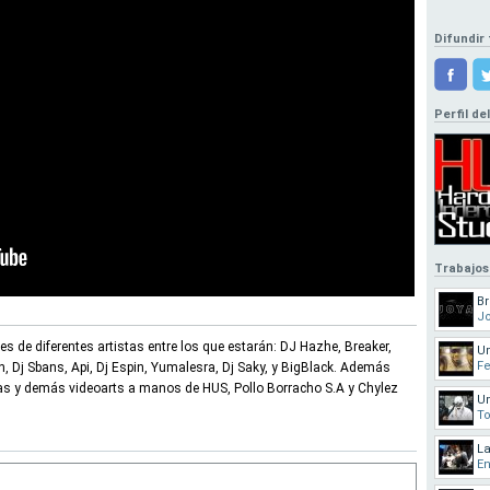
Difundir 
Perfil de
Trabajos
Br
J
s de diferentes artistas entre los que estarán: DJ Hazhe, Breaker,
U
Fe
 Dj Sbans, Api, Dj Espin, Yumalesra, Dj Saky, y BigBlack. Además
as y demás videoarts a manos de HUS, Pollo Borracho S.A y Chylez
U
To
La
E