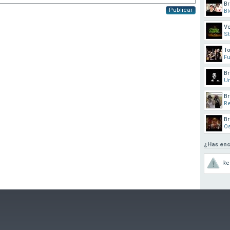
Br
Publicar
Bl
V
St
T
Fu
Br
Un
Br
Re
B
Os
¿Has enc
Re