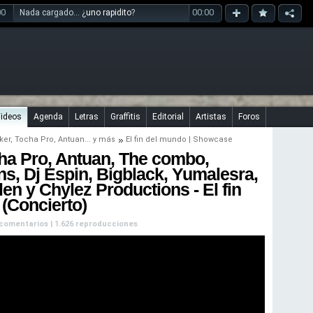
00
00:00
Nada cargado... ¿
uno rapidito
?
ideos
Agenda
Letras
Graffitis
Editorial
Artistas
Foros
ker
,
Tocha Pro
,
Antuan
... y más
El fin del mundo | Showcase
cha Pro, Antuan, The combo,
, Dj Espin, Bigblack, Yumalesra,
len y Chylez Productions - El fin
(Concierto)
n comentarios | 1.626 reproducciones