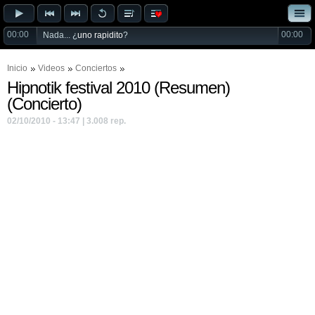
00:00
00:00
Nada... ¿
uno rapidito
?
Inicio
Videos
Conciertos
Hipnotik festival 2010 (Resumen)
(Concierto)
02/10/2010 - 13:47 | 3.008 rep.