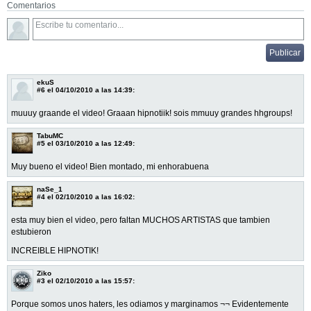
Comentarios
ekuS
#6
el 04/10/2010 a las 14:39:
muuuy graande el video! Graaan hipnotiik! sois mmuuy grandes hhgroups!
TabuMC
#5
el 03/10/2010 a las 12:49:
Muy bueno el video! Bien montado, mi enhorabuena
naSe_1
#4
el 02/10/2010 a las 16:02:
esta muy bien el video, pero faltan MUCHOS ARTISTAS que tambien
estubieron
INCREIBLE HIPNOTIK!
Ziko
#3
el 02/10/2010 a las 15:57:
Porque somos unos haters, les odiamos y marginamos ¬¬ Evidentemente