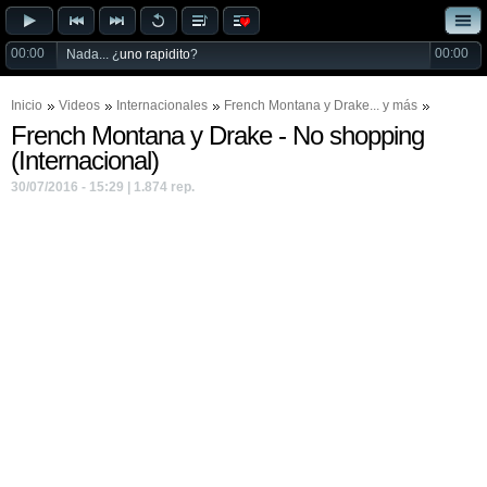
00:00
00:00
Nada... ¿
uno rapidito
?
Inicio
Videos
Internacionales
French Montana
y
Drake
... y más
French Montana y Drake - No shopping
(Internacional)
30/07/2016 - 15:29 | 1.874 rep.