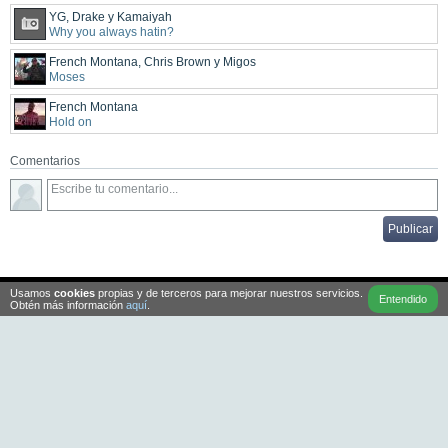
YG, Drake y Kamaiyah
Why you always hatin?
French Montana, Chris Brown y Migos
Moses
French Montana
Hold on
Comentarios
Usamos
cookies
propias y de terceros para mejorar nuestros servicios.
HHG
2005-2026
Entendido
Obtén más información
aquí
.
Ayuda
Contacto
Normativa
Términos y condiciones
Subir material a HHGroups
Protección de datos
Cookies
Cultura