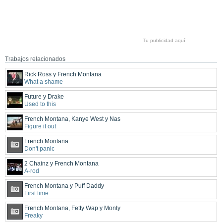
Tu publicidad aquí
Trabajos relacionados
Rick Ross y French Montana
What a shame
Future y Drake
Used to this
French Montana, Kanye West y Nas
Figure it out
French Montana
Don't panic
2 Chainz y French Montana
A-rod
French Montana y Puff Daddy
First time
French Montana, Fetty Wap y Monty
Freaky