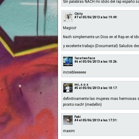
Sin palabras NACH mi idolo del rap españo 
Chity
#7
el 05/06/2013 a las 19:49:
Magico!
Nach simplemente un Dios en el Rap en el Id
y excelente trabajo (Documental) Saludos d
facetwoface
#6
el 05/06/2013 a las 18:26:
increibleeeeee
mc_s.o.s
#5
el 05/06/2013 a las 18:17:
definitivamente las mujeres mas hermosas son
pronto nach! (medellin)
Faki
#4
el 05/06/2013 a las 17:31:
maxim