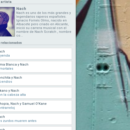
 artista
Nach
Nach es uno de los más grandes y
legendarios raperos españoles.
Ignacio Fornés Olmo, nacido en
Albacete pero criado en Alicante,
inició su carrera musical con el
nombre de Nach Scratch , nombre
co...
 relacionados
ach
eyenda
rma Blanca y Nach
mortales
nchita y Nach
cendios
kano y Nach
n la cabeza alta
hopia, Nach y Samuel O'Kane
ntrarreloj
ach
s zurdos mueren antes
ach