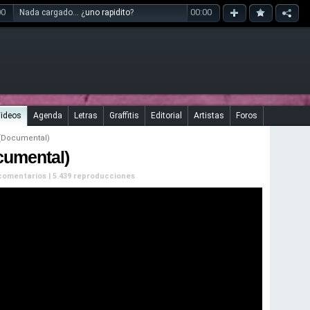
00
00:00
Nada cargado... ¿
uno rapidito
?
ideos
Agenda
Letras
Graffitis
Editorial
Artistas
Foros
(Documental)
cumental)
2 comentarios | 5.439 reproducciones