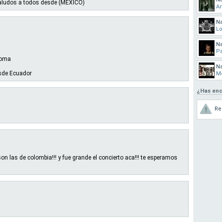
saludos a todos desde (MEXICO)
A
N
Lo
N
P
ioma
N
esde Ecuador
Me
¿Has enc
Re
 las de colombia!!! y fue grande el concierto aca!!! te esperamos