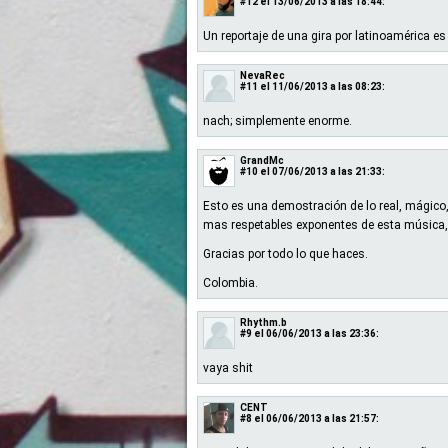
#12
el 13/06/2013 a las 18:44:
Un reportaje de una gira por latinoamérica es 
NevaRec
#11
el 11/06/2013 a las 08:23:
nach; simplemente enorme.
GrandMc
#10
el 07/06/2013 a las 21:33:
Esto es una demostración de lo real, mágico,
mas respetables exponentes de esta música, 
Gracias por todo lo que haces.
Colombia.
Rhythm.b
#9
el 06/06/2013 a las 23:36:
vaya shit
CENT
#8
el 06/06/2013 a las 21:57: