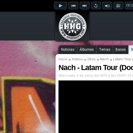
00:
Noticias
Álbumes
Temas
Bases
V
Inicio
Videos
Otros
Nach
Latam Tour 
Nach - Latam Tour (Do
Miércoles, 5 de Junio del 2013 a las 10:59 | 1