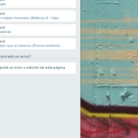
ngel
ach
s viajes inmoviles (Making of - Capi...
ach
alabras
ach
jor que el silencio (Promo-entrevist...
ontrado un error?
porta un error o edición de esta página