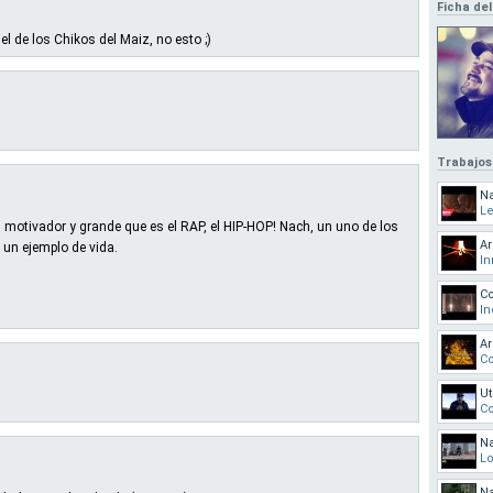
Ficha del
el de los Chikos del Maiz, no esto ;)
Trabajos
N
L
 motivador y grande que es el RAP, el HIP-HOP! Nach, un uno de los
A
un ejemplo de vida.
In
Co
In
Ar
Co
Ut
Co
N
Lo
N