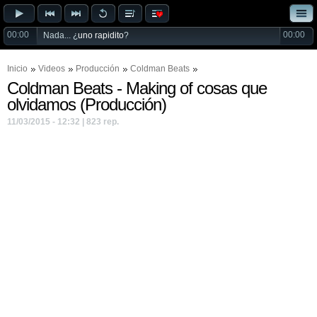
00:00
00:00
Nada... ¿
uno rapidito
?
Inicio
Videos
Producción
Coldman Beats
Coldman Beats - Making of cosas que
olvidamos (Producción)
11/03/2015 - 12:32 | 823 rep.