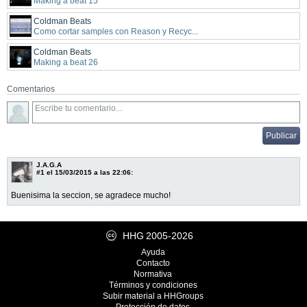
Making a beat 15
Coldman Beats
Como cortar samples con Reason y Recyc...
Coldman Beats
Making a beat 26
Comentarios
J.A.G.A
#1
el 15/03/2015 a las 22:06:
Buenisima la seccion, se agradece mucho!
HHG
2005-2026
Ayuda
Contacto
Normativa
Términos y condiciones
Subir material a HHGroups
Protección de datos