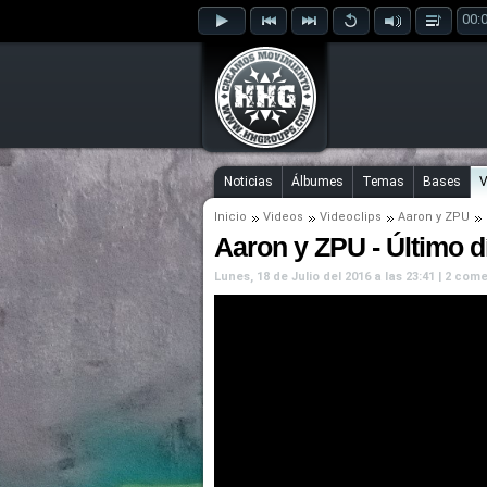
00:
Noticias
Álbumes
Temas
Bases
V
Inicio
Videos
Videoclips
Aaron
y
ZPU
Aaron y ZPU - Último dí
Lunes, 18 de Julio del 2016 a las 23:41 | 2 co