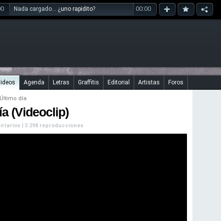
00
00:00
Nada cargado... ¿
uno rapidito
?
ideos
Agenda
Letras
Graffitis
Editorial
Artistas
Foros
Último día
a (Videoclip)
mentarios | 3.298 reproducciones