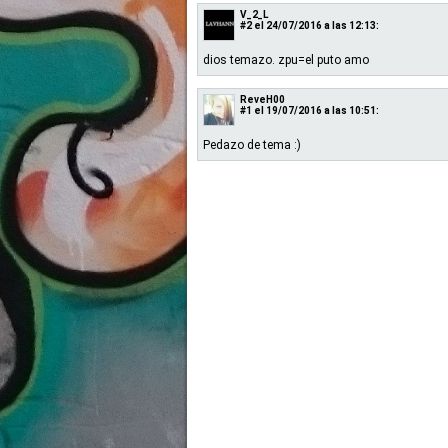
V_2_L
#2
el 24/07/2016 a las 12:13:
dios temazo. zpu=el puto amo
ReveH00
#1
el 19/07/2016 a las 10:51:
Pedazo de tema :)