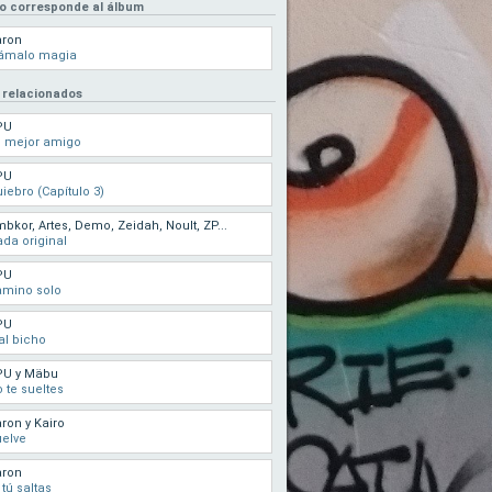
eo corresponde al álbum
aron
lámalo magia
 relacionados
PU
i mejor amigo
PU
iebro (Capítulo 3)
bkor, Artes, Demo, Zeidah, Noult, ZP...
da original
PU
amino solo
PU
l bicho
PU y Mäbu
 te sueltes
ron y Kairo
elve
aron
 tú saltas