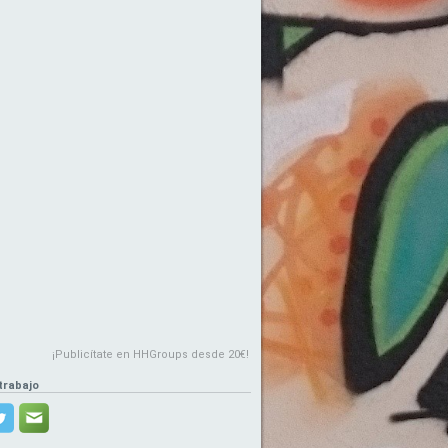
¡Publicítate en HHGroups desde 20€!
trabajo