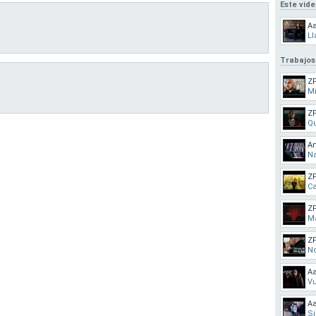
Este vid
A
L
Trabajos
Z
M
Z
Qu
Am
Na
Z
C
Z
Ma
Z
No
Aa
Vu
A
Si