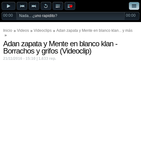
00:00
00:00
Nada... ¿
uno rapidito
?
Inicio
Videos
Videoclips
Adan zapata
y
Mente en blanco klan
... y más
Adan zapata y Mente en blanco klan -
Borrachos y grifos (Videoclip)
21/11/2016 - 15:10 | 1.633 rep.