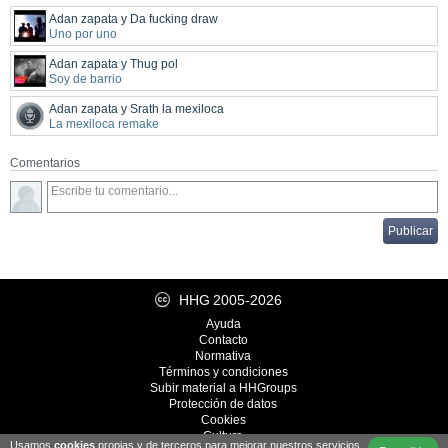
Adan zapata y Da fucking draw
Uno por uno
Adan zapata y Thug pol
Soy de barrio
Adan zapata y Srath la mexiloca
La mexiloca remake
Comentarios
HHG
2005-2026
Ayuda
Contacto
Normativa
Términos y condiciones
Subir material a HHGroups
Protección de datos
Cookies
Cultura
Usamos
cookies
propias y de terceros para mejorar nuestros servicios.