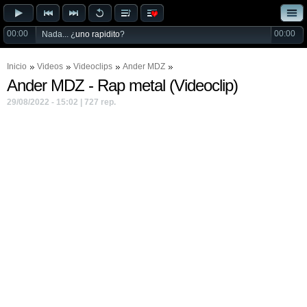
00:00
00:00
Nada... ¿
uno rapidito
?
Inicio
Videos
Videoclips
Ander MDZ
Ander MDZ - Rap metal (Videoclip)
29/08/2022 - 15:02 | 727 rep.