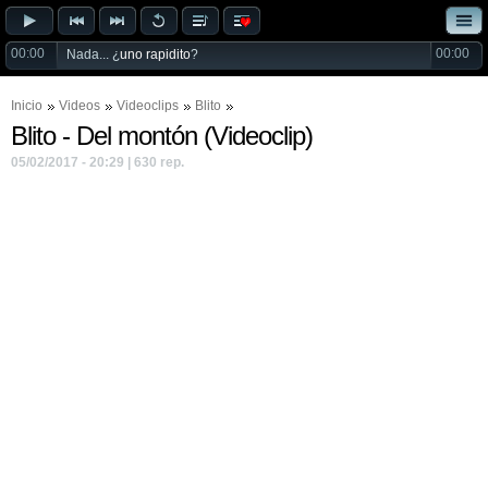
00:00
00:00
Nada... ¿
uno rapidito
?
Inicio
Videos
Videoclips
Blito
Blito - Del montón (Videoclip)
05/02/2017 - 20:29 | 630 rep.