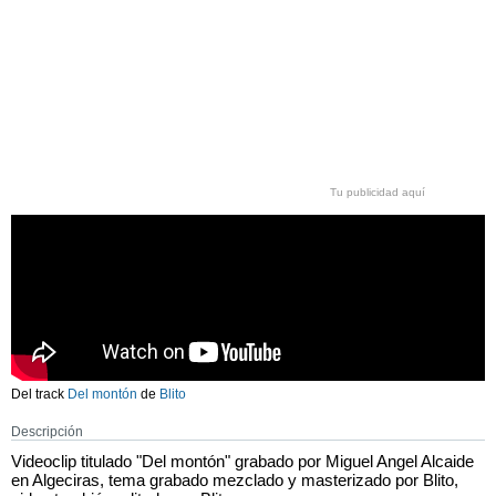
Tu publicidad aquí
Del track
Del montón
de
Blito
Descripción
Videoclip titulado "Del montón" grabado por Miguel Angel Alcaide
en Algeciras, tema grabado mezclado y masterizado por Blito,