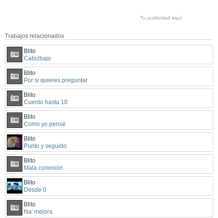
Tu publicidad aquí
Trabajos relacionados
Blito
Cabizbajo
Blito
Por si quieres preguntar
Blito
Cuento hasta 10
Blito
Como yo pensé
Blito
Punto y seguido
Blito
Mala conexión
Blito
Desde 0
Blito
Na' mejora